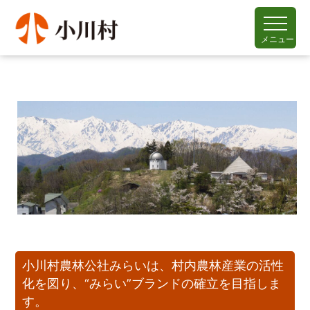
メニュー
小川村農林公社みらいは、村内農林産業の活性
化を図り、
“みらい”
ブランドの確立を目指しま
す。