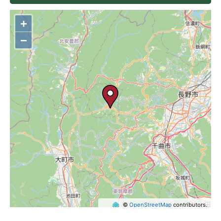
+
−
©
OpenStreetMap
contributors.