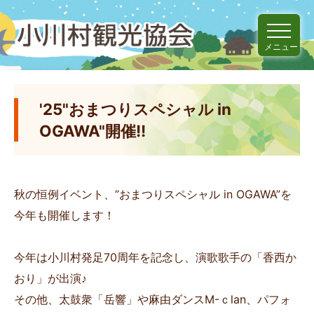
メニュー
'25"おまつりスペシャル in
OGAWA"開催!!
秋の恒例イベント、”おまつりスペシャル in OGAWA”を
今年も開催します！
今年は小川村発足70周年を記念し、演歌歌手の「香西か
おり」が出演♪
その他、太鼓衆「岳響」や麻由ダンスM-ｃlan、パフォ