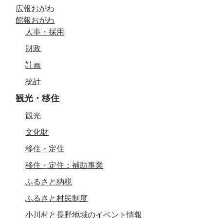
広報おがわ
館報おがわ
人事・採用
財政
計画
統計
観光・移住
観光
文化財
移住・定住
移住・定住：補助事業
ふるさと納税
ふるさと村民制度
小川村と長野地域のイベント情報