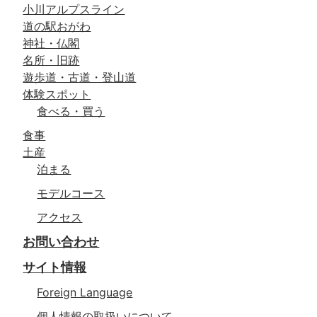
小川アルプスライン
道の駅おがわ
神社・仏閣
名所・旧跡
遊歩道・古道・登山道
体験スポット
食べる・買う
食事
土産
泊まる
モデルコース
アクセス
お問い合わせ
サイト情報
Foreign Language
個人情報の取扱いについて