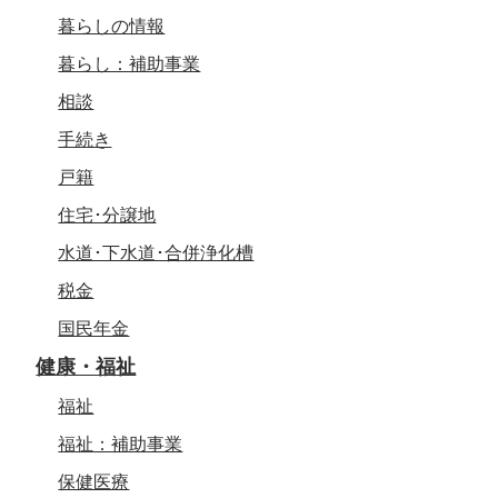
暮らしの情報
暮らし：補助事業
相談
手続き
戸籍
住宅･分譲地
水道･下水道･合併浄化槽
税金
国民年金
健康・福祉
福祉
福祉：補助事業
保健医療