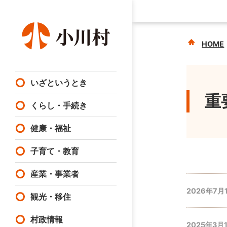
HOME
いざというとき
重
くらし・手続き
健康・福祉
子育て・教育
産業・事業者
2026年7月
観光・移住
村政情報
2025年3月