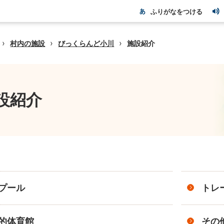
ふりがなをつける
›
›
›
村内の施設
びっくらんど小川
施設紹介
設紹介
プール
トレ
的体育館
その