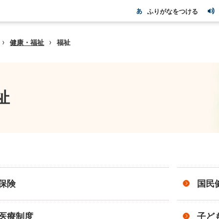
ふりがなをつける
›
›
健康・福祉
福祉
祉
保険
国民
医療制度
子ど