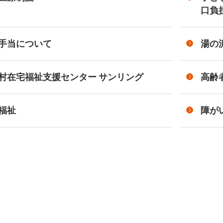
口負
手当について
湯の
村在宅福祉支援センター サンリング
高齢
福祉
障が