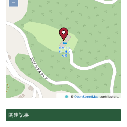
−
©
OpenStreetMap
contributors.
関連記事