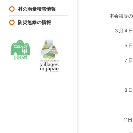
村の雨量積雪情報
本会議等の
防災無線の情報
３月４日
５日（
７日（
（新井
８日（
（坂井
11日（