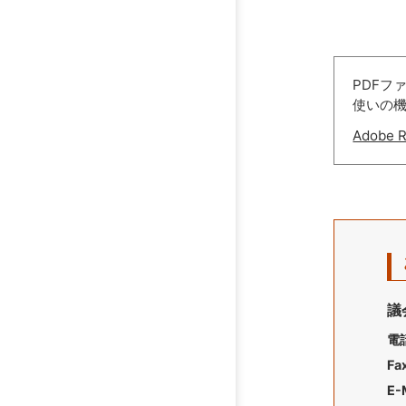
PDFフ
使いの
Adobe
議
電
Fa
E-