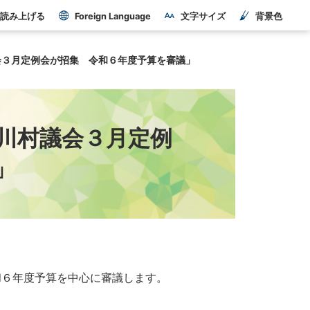
読み上げる
Foreign Language
文字サイズ
背景色
会３月定例会が招集 令和６年度予算を審議」
川村議会３月定例
」
和６年度予算を中心に審議します。