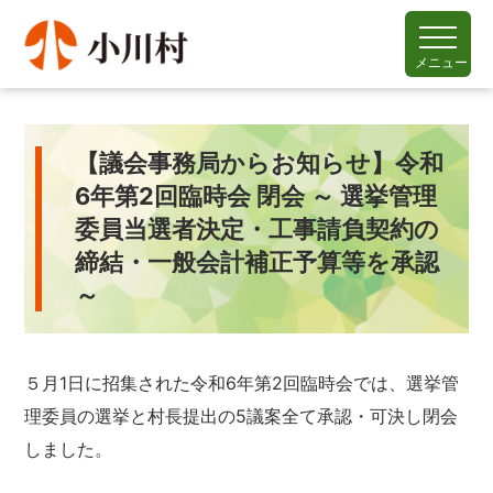
メニュー
【議会事務局からお知らせ】令和
6年第2回臨時会 閉会 ～ 選挙管理
委員当選者決定・工事請負契約の
締結・一般会計補正予算等を承認
～
５月1日に招集された令和6年第2回臨時会では、選挙管
理委員の選挙と村長提出の5議案全て承認・可決し閉会
しました。