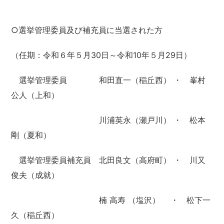
○選挙管理委員及び補充員に当選された方
（任期：令和６年５月30日～令和10年５月29日）
選挙管理委員 和田直一（稲丘西） ・ 峯村
公人（上和）
川浦英永（瀬戸川） ・ 松本
剛（夏和）
選挙管理委員補充員 北田良文（高府町） ・ 川又
俊夫（成就）
楠 高寿 （塩沢） ・ 松下一
久（稲丘西）