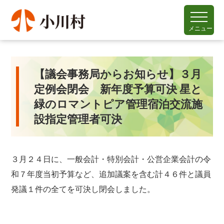
メニュー
【議会事務局からお知らせ】３月
定例会閉会 新年度予算可決 星と
緑のロマントピア管理宿泊交流施
設指定管理者可決
３月２４日に、一般会計・特別会計・公営企業会計の令
和７年度当初予算など、追加議案を含む計４６件と議員
発議１件の全てを可決し閉会しました。