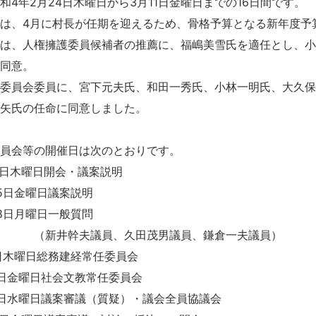
和4年2月24日木曜日から3月11日金曜日までの16日間です。
は、4月に村長が任期を迎えるため、骨格予算となる新年度予
には、人権擁護委員候補者の推薦に、福嶋美雪氏を適任とし、
に同意。
業委員会委員に、宮下元夫氏、和田一秀氏、小林一明氏、大久
亜矢氏の任命に同意しました。
委員会等の開催日は次のとおりです。
日木曜日開会・議案説明
金曜日議案説明
月曜日一般質問
幹夫議員、久田茂男議員、鎌倉一夫議員）
木曜日総務建経常任委員会
曜日社会文教常任委員会
日議案審議（質疑）・議会全員協議会