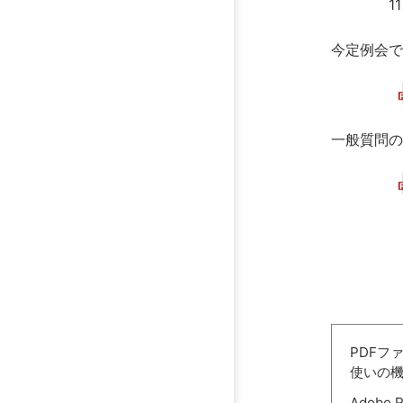
11日金
今定例会
一般質問
PDFフ
使いの
Adobe