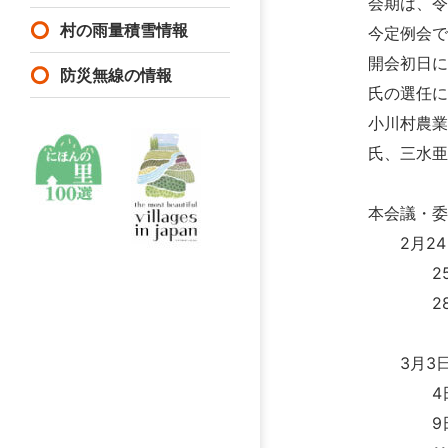
会期は、令
村の雨量積雪情報
今定例会で
開会初日
防災無線の情報
氏の選任
小川村農
氏、三水
本会議・
2月24
25日
28日
（新井
3月3日
4日金
9日水曜