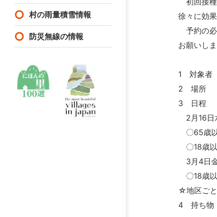
初回接種（
村の雨量積雪情報
徐々に効
予約の必
防災無線の情報
お願いし
1 対象者
2 場所
3 日
2月16日
〇6
〇18歳
3月4日
〇18歳
☆地区ご
4 持ち物