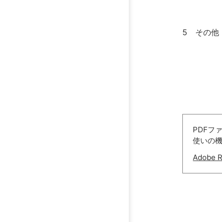
2予診
3身分証
5 その他
今回の日
PDFフ
使いの
Adobe