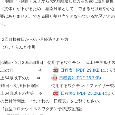
1回目・2回目）完了から6か月経過した方を対象に追加接種
果（抗体）が下がるため、感染対策として、できるだけ速やか
要はありません。できる限り割り当てとなっている地区ごとの
ます。
 2回目接種日から6か月経過された方
 びっくらんど小川
程
水曜日～2月20日日曜日 使用するワクチン:「武田/モデルナ
5歳以上の方 ⇒
日程表1 (PDF 29.1KB)
により
以上64歳以下の方 ⇒
日程表2 (PDF 25.7KB)
金曜日～3月6日日曜日 使用するワクチン:「ファイザー製
以上64歳以下の方等 ⇒
日程表3 (PDF 25.2KB)
によ
との受付時間は、それぞれの「日程表」をご覧ください。
 1新型コロナウイルスワクチン予防接種済証