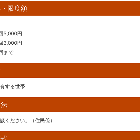
率・限度額
回5,000円
回3,000円
2回まで
者
を有する世帯
方法
相談ください。（住民係）
様式