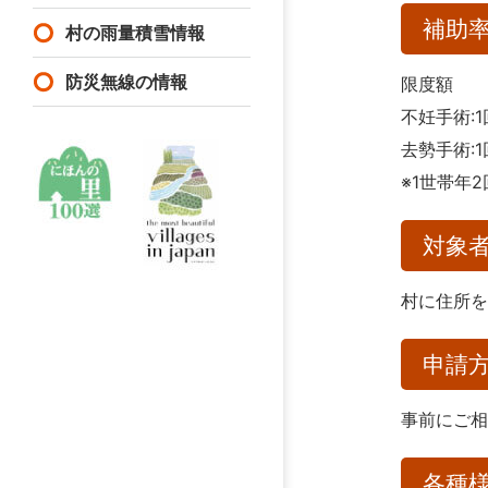
補助
村の雨量積雪情報
防災無線の情報
限度額
不妊手術:1
去勢手術:1
※1世帯年
対象
村に住所
申請
事前にご
各種