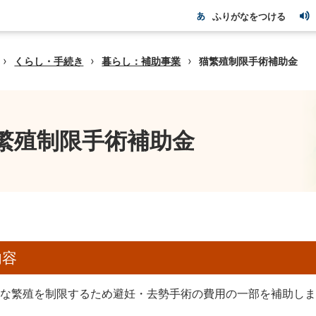
ふりがなをつける
›
›
›
くらし・手続き
暮らし：補助事業
猫繁殖制限手術補助金
繁殖制限手術補助金
内容
要な繁殖を制限するため避妊・去勢手術の費用の一部を補助し