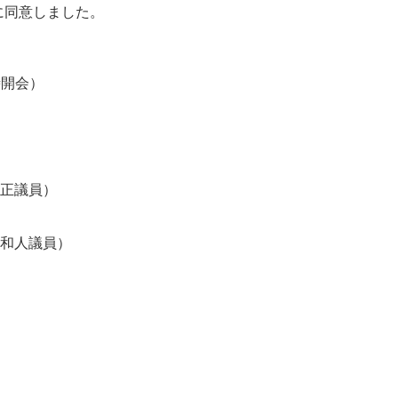
に同意しました。
時開会）
正議員）
人議員）