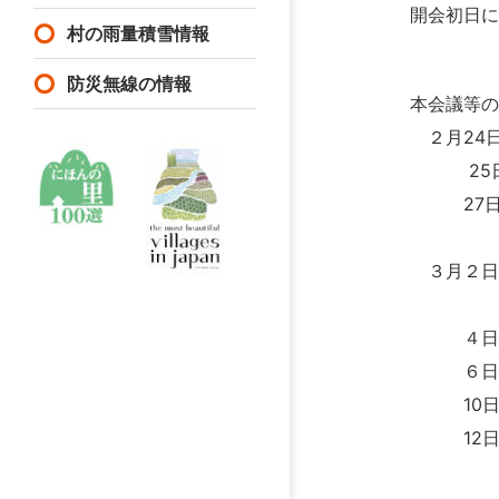
開会初日に
村の雨量積雪情報
防災無線の情報
本会議等の
２月24
25日
27日（
（新井
３月２日
（大久
４日（水
６日（金
10日（
12日（