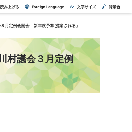
読み上げる
Foreign Language
文字サイズ
背景色
３月定例会開会 新年度予算 提案される」
川村議会３月定例
。