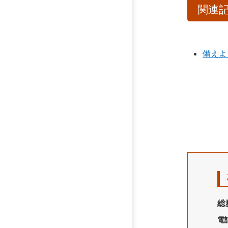
関連
備えよ
総
電